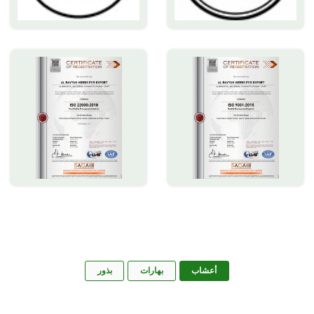
أعشاب
بهارات
بذور