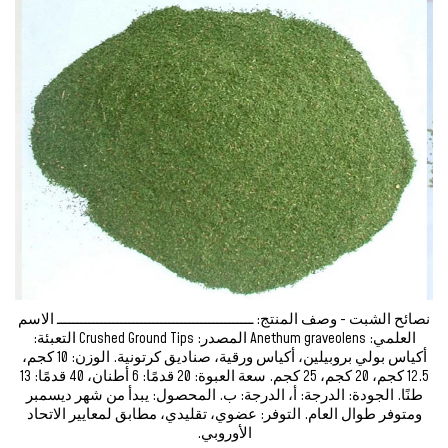
نصائح الشبت - وصف المنتج: ـــــــــــــــــــــــــــــــــــــــــــــــــ الاسم
العلمي: Anethum graveolens المصدر: Crushed Ground Tips التعبئة:
أكياس بولي بروبيلين، أكياس ورقية، صناديق كرتونية. الوزن: 10 كجم،
12.5 كجم، 20 كجم، 25 كجم. سعة العبوة: 20 قدمًا: 6 أطنان، 40 قدمًا: 13
طنًا. الجودة: الدرجة: أ، الدرجة: ب. المحصول: يبدأ من شهر ديسمبر
ومتوفر طوال العام. التوفر: عضوي، تقليدي، مطابق لمعايير الاتحاد
الأوروبي.